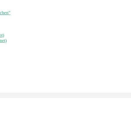
ichen"
et)
net)