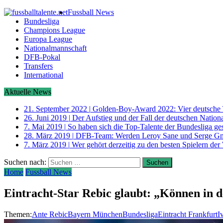
Fussball News
Bundesliga
Champions League
Europa League
Nationalmannschaft
DFB-Pokal
Transfers
International
Aktuelle News
21. September 2022
|
Golden-Boy-Award 2022: Vier deutsche 
26. Juni 2019
|
Der Aufstieg und der Fall der deutschen Nati
7. Mai 2019
|
So haben sich die Top-Talente der Bundesliga ge
28. März 2019
|
DFB-Team: Werden Leroy Sane und Serge G
7. März 2019
|
Wer gehört derzeitig zu den besten Spielern der
Suchen nach:
Home
Fussball News
Eintracht-Star Rebic glaubt: „Können in 
Themen:
Ante Rebic
Bayern München
Bundesliga
Eintracht Frankfurt
I