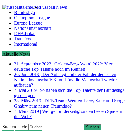
Fussball News
Bundesliga
Champions League
Europa League
Nationalmannschaft
DFB-Pokal
Transfers
International
Aktuelle News
21. September 2022
|
Golden-Boy-Award 2022: Vier
deutsche Top-Talente noch im Rennen
26. Juni 2019
|
Der Aufstieg und der Fall der deutschen
Nationalmannschaft: Kann Löw die Mannschaft wieder
aufbauen?
7. Mai 2019
|
So haben sich die Top-Talente der Bundesliga
geschlagen
28. März 2019
|
DFB-Team: Werden Leroy Sane und Serge
Gnabry zum neuen Traumduo?
7. März 2019
|
Wer gehört derzeitig zu den besten Spielern
der Welt?
Suchen nach: