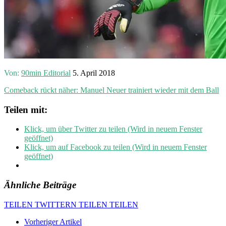
Von:
90min Editorial
5. April 2018
Comeback rückt näher: Manuel Neuer trainiert wieder mit dem Ball
Teilen mit:
Klick, um über Twitter zu teilen (Wird in neuem Fenster
geöffnet)
Klick, um auf Facebook zu teilen (Wird in neuem Fenster
geöffnet)
Ähnliche Beiträge
TEILEN
TWITTERN
TEILEN
TEILEN
Vorheriger Artikel