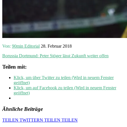
Von:
90min Editorial
28. Februar 2018
Borussia Dortmund: Peter Stöger lässt Zukunft weiter offen
Teilen mit:
Klick, um über Twitter zu teilen (Wird in neuem Fenster
geöffnet)
Klick, um auf Facebook zu teilen (Wird in neuem Fenster
geöffnet)
Ähnliche Beiträge
TEILEN
TWITTERN
TEILEN
TEILEN