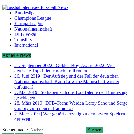
Fussball News
Bundesliga
Champions League
Europa League
Nationalmannschaft
DFB-Pokal
Transfers
International
Aktuelle News
21. September 2022
|
Golden-Boy-Award 2022: Vier
deutsche Top-Talente noch im Rennen
26. Juni 2019
|
Der Aufstieg und der Fall der deutschen
Nationalmannschaft: Kann Löw die Mannschaft wieder
aufbauen?
7. Mai 2019
|
So haben sich die Top-Talente der Bundesliga
geschlagen
28. März 2019
|
DFB-Team: Werden Leroy Sane und Serge
Gnabry zum neuen Traumduo?
7. März 2019
|
Wer gehört derzeitig zu den besten Spielern
der Welt?
Suchen nach: