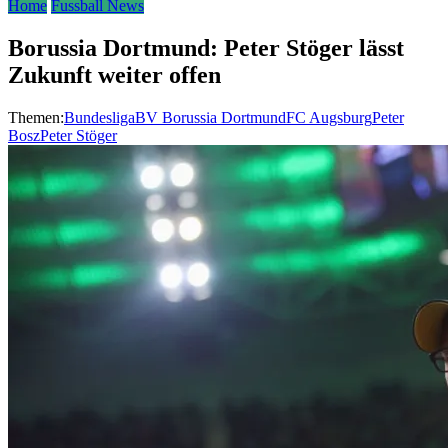
Home
Fussball News
Borussia Dortmund: Peter Stöger lässt
Zukunft weiter offen
Themen:
Bundesliga
BV Borussia Dortmund
FC Augsburg
Peter
Bosz
Peter Stöger