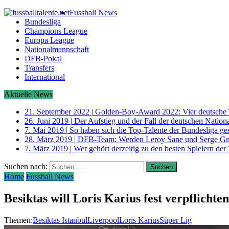
Fussball News
Bundesliga
Champions League
Europa League
Nationalmannschaft
DFB-Pokal
Transfers
International
Aktuelle News
21. September 2022
|
Golden-Boy-Award 2022: Vier deutsche 
26. Juni 2019
|
Der Aufstieg und der Fall der deutschen Nati
7. Mai 2019
|
So haben sich die Top-Talente der Bundesliga ge
28. März 2019
|
DFB-Team: Werden Leroy Sane und Serge G
7. März 2019
|
Wer gehört derzeitig zu den besten Spielern der
Suchen nach:
Home
Fussball News
Besiktas will Loris Karius fest verpflichten
Themen:
Besiktas Istanbul
Liverpool
Loris Karius
Süper Lig