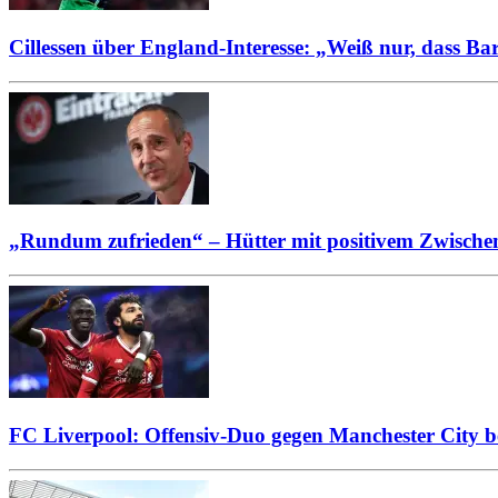
Cillessen über England-Interesse: „Weiß nur, dass Ba
„Rundum zufrieden“ – Hütter mit positivem Zwischen
FC Liverpool: Offensiv-Duo gegen Manchester City be