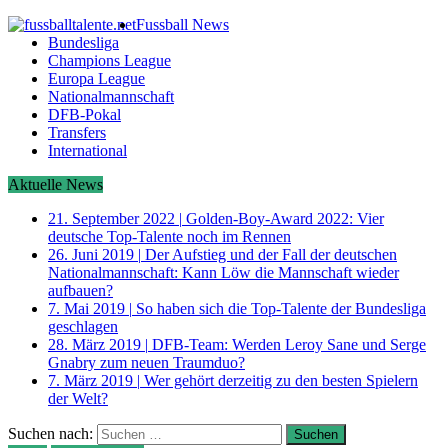
Fussball News
Bundesliga
Champions League
Europa League
Nationalmannschaft
DFB-Pokal
Transfers
International
Aktuelle News
21. September 2022
|
Golden-Boy-Award 2022: Vier
deutsche Top-Talente noch im Rennen
26. Juni 2019
|
Der Aufstieg und der Fall der deutschen
Nationalmannschaft: Kann Löw die Mannschaft wieder
aufbauen?
7. Mai 2019
|
So haben sich die Top-Talente der Bundesliga
geschlagen
28. März 2019
|
DFB-Team: Werden Leroy Sane und Serge
Gnabry zum neuen Traumduo?
7. März 2019
|
Wer gehört derzeitig zu den besten Spielern
der Welt?
Suchen nach: