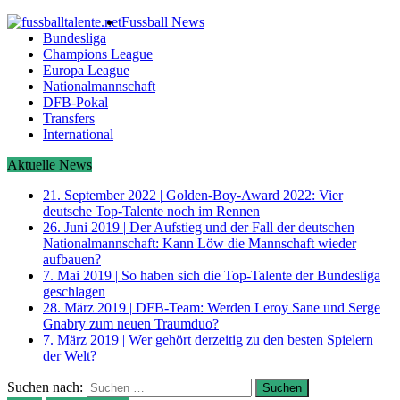
Fussball News
Bundesliga
Champions League
Europa League
Nationalmannschaft
DFB-Pokal
Transfers
International
Aktuelle News
21. September 2022
|
Golden-Boy-Award 2022: Vier
deutsche Top-Talente noch im Rennen
26. Juni 2019
|
Der Aufstieg und der Fall der deutschen
Nationalmannschaft: Kann Löw die Mannschaft wieder
aufbauen?
7. Mai 2019
|
So haben sich die Top-Talente der Bundesliga
geschlagen
28. März 2019
|
DFB-Team: Werden Leroy Sane und Serge
Gnabry zum neuen Traumduo?
7. März 2019
|
Wer gehört derzeitig zu den besten Spielern
der Welt?
Suchen nach: