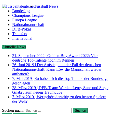
Fussball News
Bundesliga
Champions League
Europa League
Nationalmannschaft
DFB-Pokal
Transfers
International
Aktuelle News
21. September 2022
|
Golden-Boy-Award 2022: Vier
deutsche Top-Talente noch im Rennen
26. Juni 2019
|
Der Aufstieg und der Fall der deutschen
Nationalmannschaft: Kann Löw die Mannschaft wieder
aufbauen?
7. Mai 2019
|
So haben sich die Top-Talente der Bundesliga
geschlagen
28. März 2019
|
DFB-Team: Werden Leroy Sane und Serge
Gnabry zum neuen Traumduo?
7. März 2019
|
Wer gehört derzeitig zu den besten Spielern
der Welt?
Suchen nach: