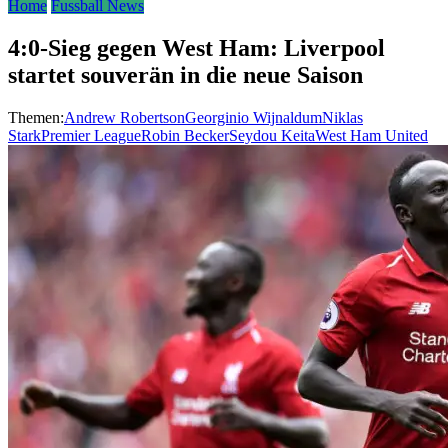
Home
Fussball News
4:0-Sieg gegen West Ham: Liverpool
startet souverän in die neue Saison
Themen:
Andrew Robertson
Georginio Wijnaldum
Niklas
Stark
Premier League
Robin Becker
Seydou Keita
West Ham United